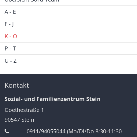
A - E
F - J
K - O
P - T
U - Z
Kontakt
Sozial- und Familienzentrum Stein
Goethestraße 1
90547
Stein
0911/94055044 (Mo/Di/Do 8:30-11:30